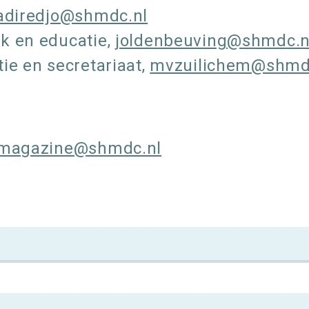
adiredjo@shmdc.nl
k en educatie,
joldenbeuving@shmdc.n
ie en secretariaat,
mvzuilichem@shmd
-magazine@shmdc.nl