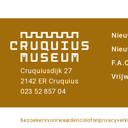
Nie
V
Nieu
F.A.
Cruquiusdijk 27
Vrijw
2142 ER Cruquius
023 52 857 04
bezoekersvoorwaarden
colofon
privacyverk
Onderkant