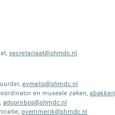
aat,
secretariaat@shmdc.nl
.
tuurder,
evmelis@shmdc.nl
scoördinator en museale zaken,
abakker
,
adoornbos@shmdc.nl
icatie,
gvemmerik@shmdc.nl