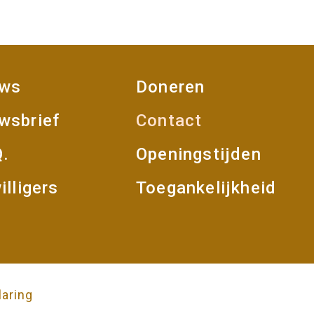
uws
Doneren
oet
wsbrief
Contact
Q.
Openingstijden
illigers
Toegankelijkheid
laring