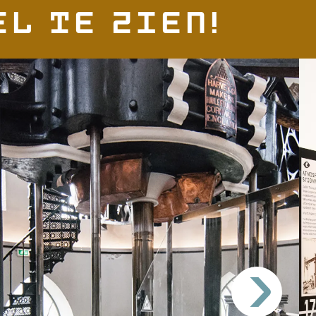
l te zien!
>