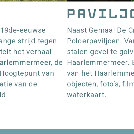
Pavilj
n 19de-eeuwse
Naast Gemaal De Cr
nge strijd tegen
Polderpaviljoen. Va
elt het verhaal
stalen gevel te gol
aarlemmermeer, de
Haarlemmermeer. B
 Hoogtepunt van
van het Haarlemme
atie van de
objecten, foto’s, fi
ld.
waterkaart.