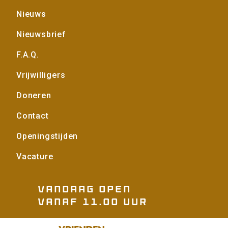
Voet
Nieuws
Nieuwsbrief
F.A.Q.
Vrijwilligers
Doneren
Contact
Openingstijden
Vacature
Vandaag open
vanaf 11.00 uur