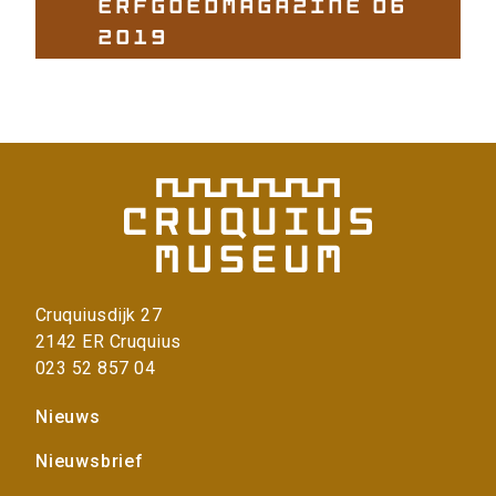
Erfgoedmagazine 06
2019
Cruquiusdijk 27
2142 ER Cruquius
023 52 857 04
Voet
Nieuws
Nieuwsbrief