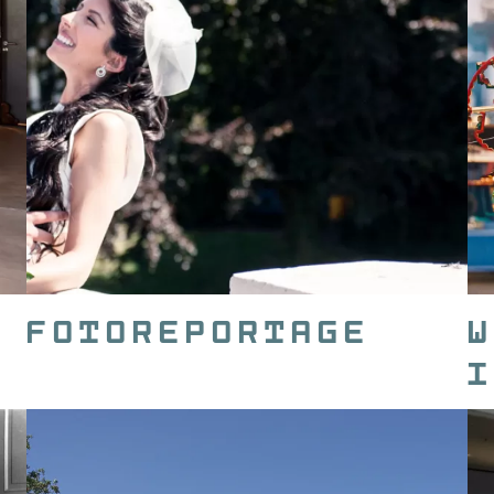
Fotoreportage
W
i