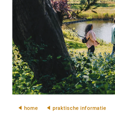
u
s
e
u
m
home
praktische informatie