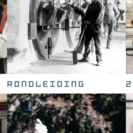
rondleiding
z