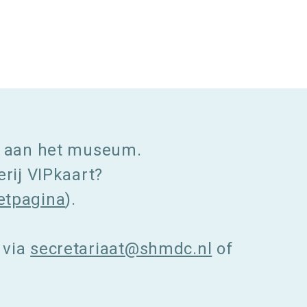
ek aan het museum.
erij VIPkaart?
ketpagina
).
 via
secretariaat@shmdc.nl
of