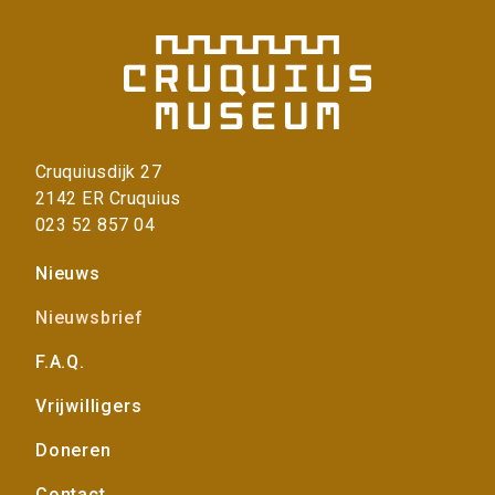
Cruquiusdijk 27
2142 ER Cruquius
023 52 857 04
Voet
Nieuws
Nieuwsbrief
F.A.Q.
Vrijwilligers
Doneren
Contact